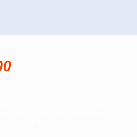
00
rsa
ma de purificación por osmosis
 de diseño compacto, altamente
 bajo rechazo, ideal para la
a con niveles medios y altos de