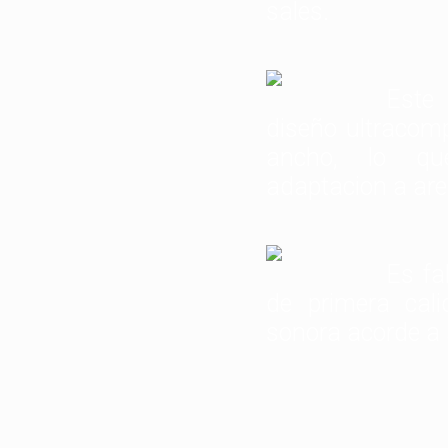
sales.
Este 
diseño ultracom
ancho, lo qu
adaptacion a are
Es fa
de primera cali
sonora acorde a 