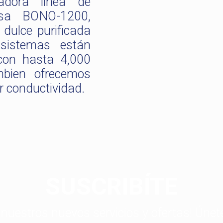
adora línea de
rsa BONO-1200,
dulce purificada
 sistemas están
con hasta 4,000
bien ofrecemos
 conductividad.
SUSCRIBÍTE
 nuestros nuevos servicios y ofertas! Únet