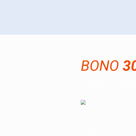
BONO
3
Osmosis inve
Siste
inversa de agua
eficiente y de
obtención de agu