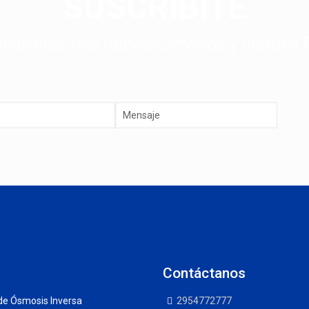
SUSCRIBITE
ta de nuestros nuevos servicios y ofertas! 
Contáctanos
de Ósmosis Inversa
2954772777