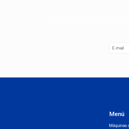
¡No te pierdas ni una go
Menú
Máquinas 